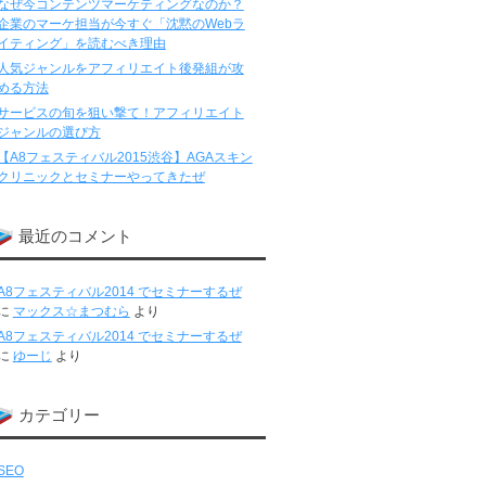
なぜ今コンテンツマーケティングなのか？
企業のマーケ担当が今すぐ「沈黙のWebラ
イティング」を読むべき理由
人気ジャンルをアフィリエイト後発組が攻
める方法
サービスの旬を狙い撃て！アフィリエイト
ジャンルの選び方
【A8フェスティバル2015渋谷】AGAスキン
クリニックとセミナーやってきたぜ
最近のコメント
A8フェスティバル2014 でセミナーするぜ
に
マックス☆まつむら
より
A8フェスティバル2014 でセミナーするぜ
に
ゆーじ
より
カテゴリー
SEO