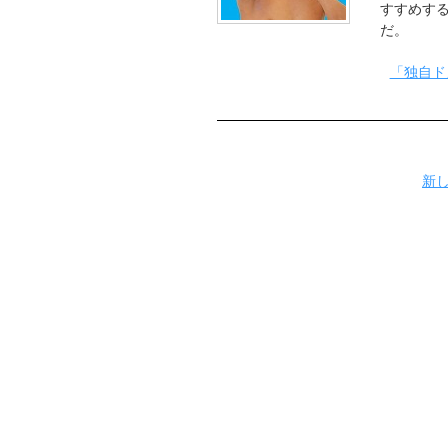
すすめす
だ。
「独自ド
新