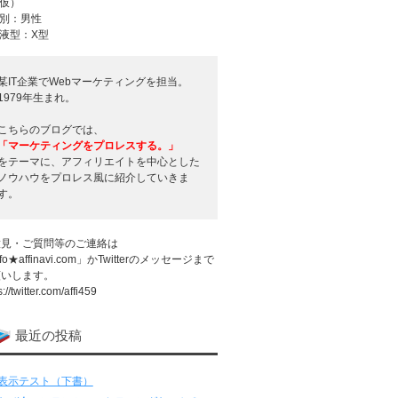
仮）
別：男性
液型：X型
某IT企業でWebマーケティングを担当。
1979年生まれ。
こちらのブログでは、
「マーケティングをプロレスする。」
をテーマに、アフィリエイトを中心とした
ノウハウをプロレス風に紹介していきま
す。
意見・ご質問等のご連絡は
fo★affinavi.com」かTwitterのメッセージまで
願いします。
s://twitter.com/affi459
最近の投稿
表示テスト（下書）