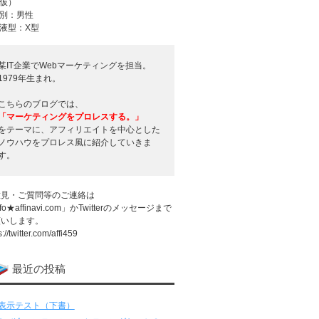
仮）
別：男性
液型：X型
某IT企業でWebマーケティングを担当。
1979年生まれ。
こちらのブログでは、
「マーケティングをプロレスする。」
をテーマに、アフィリエイトを中心とした
ノウハウをプロレス風に紹介していきま
す。
意見・ご質問等のご連絡は
fo★affinavi.com」かTwitterのメッセージまで
願いします。
s://twitter.com/affi459
最近の投稿
表示テスト（下書）