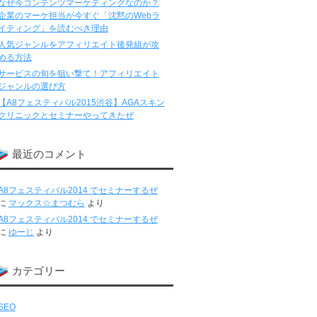
なぜ今コンテンツマーケティングなのか？
企業のマーケ担当が今すぐ「沈黙のWebラ
イティング」を読むべき理由
人気ジャンルをアフィリエイト後発組が攻
める方法
サービスの旬を狙い撃て！アフィリエイト
ジャンルの選び方
【A8フェスティバル2015渋谷】AGAスキン
クリニックとセミナーやってきたぜ
最近のコメント
A8フェスティバル2014 でセミナーするぜ
に
マックス☆まつむら
より
A8フェスティバル2014 でセミナーするぜ
に
ゆーじ
より
カテゴリー
SEO